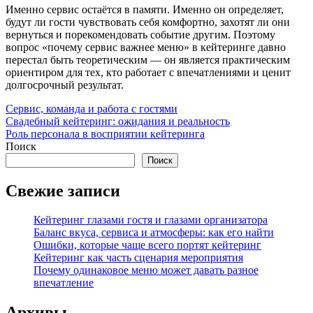
Именно сервис остаётся в памяти. Именно он определяет,
будут ли гости чувствовать себя комфортно, захотят ли они
вернуться и порекомендовать событие другим. Поэтому
вопрос «почему сервис важнее меню» в кейтеринге давно
перестал быть теоретическим — он является практическим
ориентиром для тех, кто работает с впечатлениями и ценит
долгосрочный результат.
Сервис, команда и работа с гостями
Навигация
Предыдущая
Свадебный кейтеринг: ожидания и реальность
запись:
Следующая
Роль персонала в восприятии кейтеринга
по
запись:
Поиск
записям
Поиск
Свежие записи
Кейтеринг глазами гостя и глазами организатора
Баланс вкуса, сервиса и атмосферы: как его найти
Ошибки, которые чаще всего портят кейтеринг
Кейтеринг как часть сценария мероприятия
Почему одинаковое меню может давать разное
впечатление
Архивы