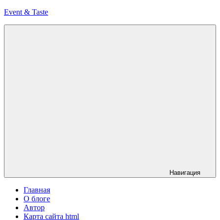
Перейти
Event & Taste
к
содержимому
Формула
Кейтеринга
Навигация
Главная
О блоге
Автор
Карта сайта html